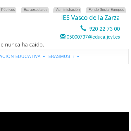
 Públicos
Extraescolares
Administración
Fondo Social Europeo
IES Vasco de la Zarza
920 22 73 00
05000737@educa.jcyl.es
ue nunca ha caído.
ACIÓN EDUCATIVA
ERASMUS +