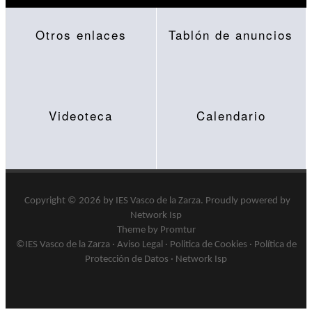
Otros enlaces
Tablón de anuncios
Videoteca
Calendario
Copyright © 2026 by
IES Vasco de la Zarza
.
Proudly powered by
Network Isp
Theme by Promtur
©IES Vasco de la Zarza ·
Aviso Legal
·
Politica de Cookies
·
Política de
Protección de Datos
·
Network Isp