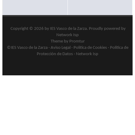
Copyright © 2026 by
IES Vasco de la Zarza
.
Proudly powered by
Network Isp
Theme by Promtur
©IES Vasco de la Zarza ·
Aviso Legal
·
Politica de Cookies
·
Política de
Protección de Datos
·
Network Isp