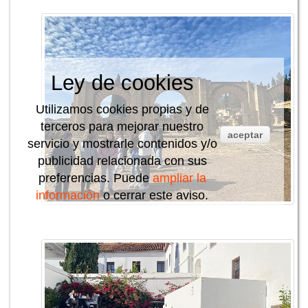
Ley de cookies
Utilizamos cookies propias y de
terceros para mejorar nuestro
aceptar
servicio y mostrarle contenidos y/o
publicidad relacionada con sus
preferencias. Puede
ampliar la
información
o cerrar este aviso.