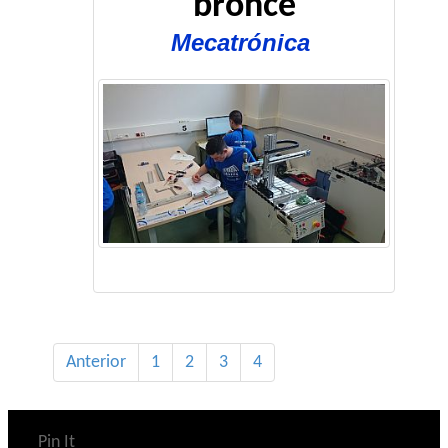
bronce
Mecatrónica
Anterior
1
2
3
4
Pin It