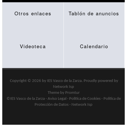
Otros enlaces
Tablón de anuncios
Videoteca
Calendario
Copyright © 2026 by
IES Vasco de la Zarza
.
Proudly powered by
Network Isp
Theme by Promtur
©IES Vasco de la Zarza ·
Aviso Legal
·
Politica de Cookies
·
Política de
Protección de Datos
·
Network Isp