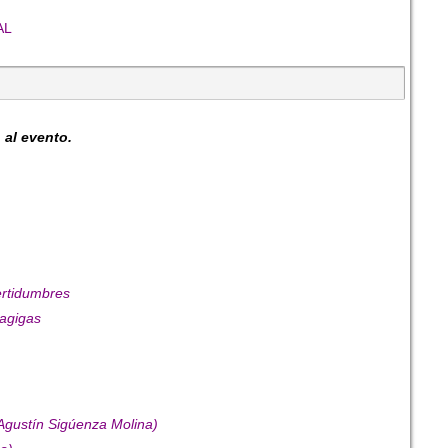
AL
 al evento.
ertidumbres
Cagigas
D.Agustín Sigúenza Molina)