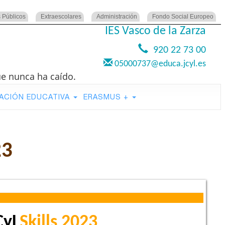
 Públicos
Extraescolares
Administración
Fondo Social Europeo
IES Vasco de la Zarza
920 22 73 00
05000737@educa.jcyl.es
ue nunca ha caído.
ACIÓN EDUCATIVA
ERASMUS +
23
CyL
Skills 2023