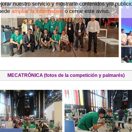
jorar nuestro servicio y mostrarle contenidos y/o public
uede
ampliar la información
o cerrar este aviso.
MECATRÓNICA (fotos de la competición y palmarés)