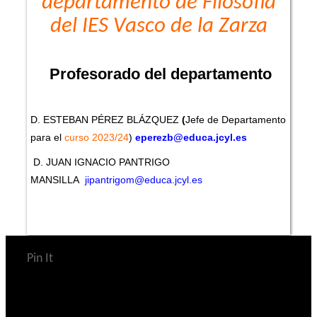
departamento de Filosofía
del IES Vasco de la Zarza
Profesorado del departamento
D. ESTEBAN PÉREZ BLÁZQUEZ
(
Jefe de Departamento
para el
curso 2023/24
)
eperezb@educa.jcyl.es
D. JUAN IGNACIO PANTRIGO
MANSILLA
jipantrigom@educa.jcyl.es
Pin It