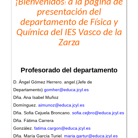
¡Bienvenidos
a la página de
!
presentación del
departamento de Física y
Química del IES Vasco de la
Zarza
Profesorado del departamento
D. Ángel Gómez Herrero. angel.(Jefe de
Departamento)
gomher@educa.jcyl.es
Dña. Ana Isabel Muñoz
Domínguez.
aimunoz@educa.jcyl.es
Dña. Sofia Cejuela Broncano.
sofia.cejbro@educa.jcyl.es
Dña. Fátima Carrera
González.
fatima.cargon@educa.jcyl.es
Dña. María García Turiel.
maria.gartur@educa.jcyl.es