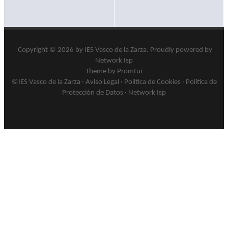
Copyright © 2026 by
IES Vasco de la Zarza
.
Proudly powered by
Network Isp
Theme by Promtur
©IES Vasco de la Zarza ·
Aviso Legal
·
Politica de Cookies
·
Política de
Protección de Datos
·
Network Isp