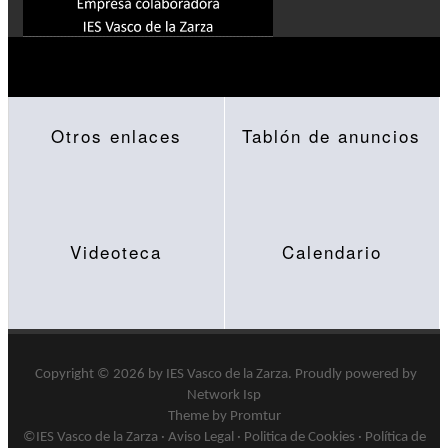
Otros enlaces
Tablón de anuncios
Videoteca
Calendario
Copyright © 2026 by
IES Vasco de la Zarza
.
Proudly powered by
Network Isp
Theme by Promtur
©IES Vasco de la Zarza ·
Aviso Legal
·
Politica de Cookies
·
Política de