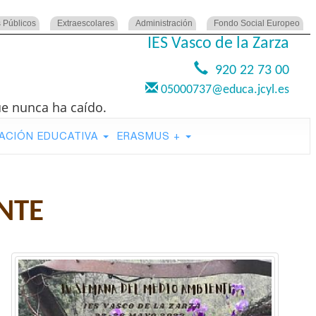
 Públicos
Extraescolares
Administración
Fondo Social Europeo
IES Vasco de la Zarza
920 22 73 00
05000737@educa.jcyl.es
ue nunca ha caído.
ACIÓN EDUCATIVA
ERASMUS +
NTE