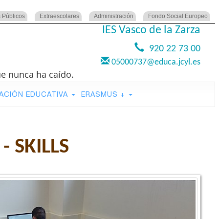
 Públicos
Extraescolares
Administración
Fondo Social Europeo
IES Vasco de la Zarza
920 22 73 00
05000737@educa.jcyl.es
ue nunca ha caído.
ACIÓN EDUCATIVA
ERASMUS +
 SKILLS