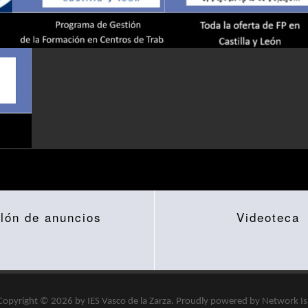
lón de anuncios
Videoteca
Copyright © 2026 by
IES Vasco de la Zarza
.
Proudly powered by
Network I