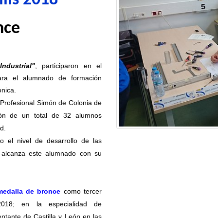
ills 2018
nce
ndustrial"
, participaron en el
ara el alumnado de formación
onica.
 Profesional Simón de Colonia de
ión de un total de 32 alumnos
d.
 el nivel de desarrollo de las
e alcanza este alumnado con su
medalla de bronce
como tercer
 2018; en la especialidad de
entante de Castilla y León en las