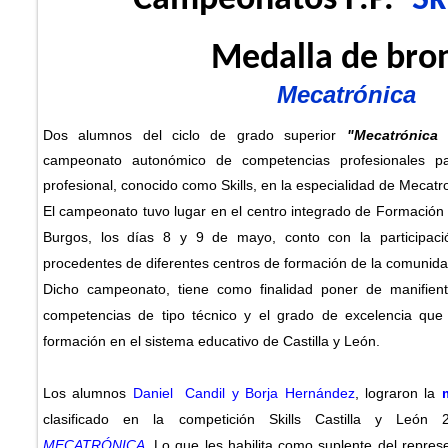
Campeonatos F.P.-
Sk
Medalla de bro
Mecatrónica
Dos alumnos
del ciclo de grado superior
"Mecatrónica I
campeonato autonómico de competencias profesionales p
profesional, conocido como Skills, en la especialidad de Mecatr
El campeonato tuvo lugar en el centro integrado de Formación
Burgos, los días 8 y 9 de mayo, conto con la participac
procedentes de diferentes centros de formación de la comunida
Dicho campeonato, tiene como finalidad poner de manifiento
competencias de tipo técnico y el grado de excelencia qu
formación en el sistema educativo de Castilla y León.
Los alumnos
Daniel Candil y Borja Hernández
, lograron la
clasificado en la competición Skills Castilla y León
MECATRÓNICA.
Lo que les habilita como suplente del repres