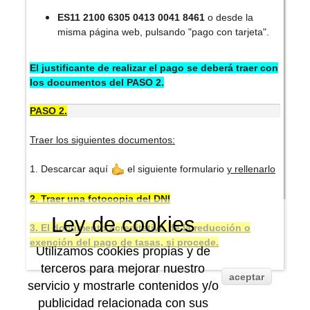
ES11 2100 6305 0413 0041 8461
o desde la
misma página web, pulsando "pago con tarjeta".
El justificante de realizar el pago se deberá traer con
los documentos del PASO 2.
PASO 2.
Traer los siguientes documentos:
1.
Descarcar aquí
el siguiente formulario
y rellenarlo
2. Traer una fotocopia del DNI
Ley de cookies
3. El documento acreditativo de la reducción o
exención del pago de tasas, si procede.
Utilizamos cookies propias y de
terceros para mejorar nuestro
aceptar
servicio y mostrarle contenidos y/o
publicidad relacionada con sus