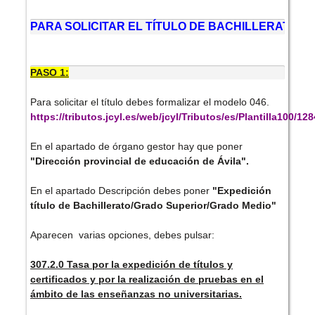
PARA SOLICITAR EL TÍTULO DE BACHILLERATO O 
PASO 1:
Para solicitar el título debes formalizar el modelo 046.
https://tributos.jcyl.es/web/jcyl/Tributos/es/Plantilla100/1
En el apartado de órgano gestor hay que poner
"Dirección provincial de educación de Ávila".
En el apartado Descripción debes poner
"Expedición
título de Bachillerato/Grado Superior/Grado Medio"
Aparecen varias opciones, debes pulsar:
307.2.0 Tasa por la expedición de títulos y
certificados y por la realización de pruebas en el
ámbito de las enseñanzas no universitarias.