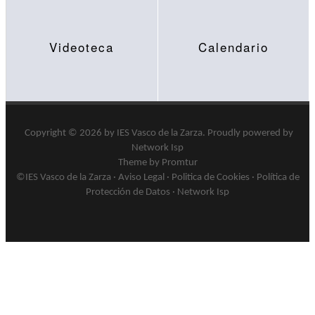
Videoteca
Calendario
Copyright © 2026 by
IES Vasco de la Zarza
.
Proudly powered by
Network Isp
Theme by Promtur
©IES Vasco de la Zarza ·
Aviso Legal
·
Politica de Cookies
·
Política de
Protección de Datos
·
Network Isp