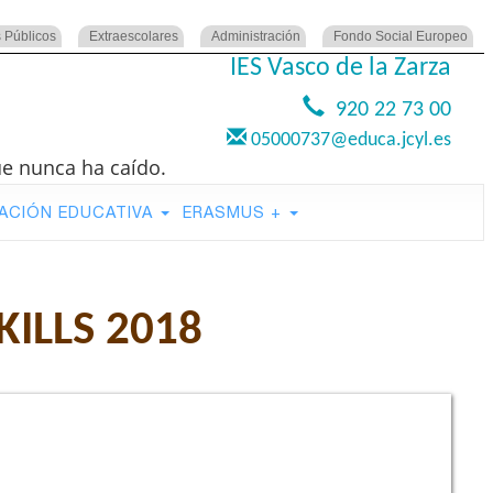
 Públicos
Extraescolares
Administración
Fondo Social Europeo
IES Vasco de la Zarza
920 22 73 00
05000737@educa.jcyl.es
ue nunca ha caído.
ACIÓN EDUCATIVA
ERASMUS +
ILLS 2018