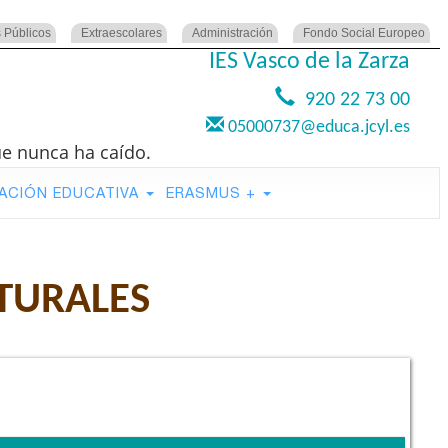
 Públicos
Extraescolares
Administración
Fondo Social Europeo
IES Vasco de la Zarza
920 22 73 00
05000737@educa.jcyl.es
ue nunca ha caído.
ACIÓN EDUCATIVA
ERASMUS +
TURALES