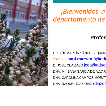
¡Bienvenidos
a 
!
departamento de C
Profe
(
D. SAÚL MARTÍN SÁNCHEZ
Jefe
saul.marsan.3@edu
2024/25)
jcea@educa
D. JOSÉ CEA ZAZO
DÑA. M. ISANA GARCÍA DE ÁLVA
DÑA. CAROLINA CAMPOS MORA
rdiazd
DÑA. RAQUEL DÍAZ DÍAZ