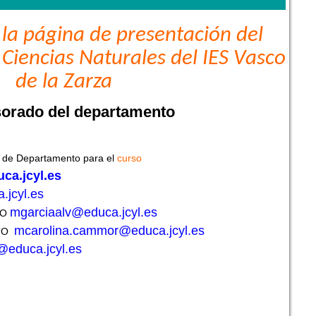
la página de presentación del
iencias Naturales del IES Vasco
de la Zarza
sorado del departamento
 de Departamento para el
curso
ca.jcyl.es
.jcyl.es
mgarciaalv@educa.jcyl.es
RO
mcarolina.cammor@educa.jcyl.es
TO
@educa.jcyl.es