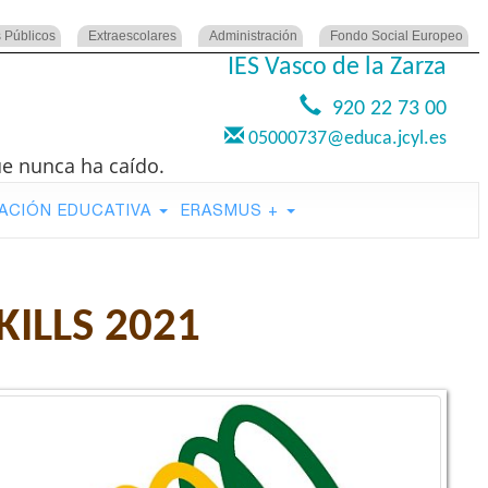
 Públicos
Extraescolares
Administración
Fondo Social Europeo
IES Vasco de la Zarza
920 22 73 00
05000737@educa.jcyl.es
ue nunca ha caído.
ACIÓN EDUCATIVA
ERASMUS +
ILLS 2021