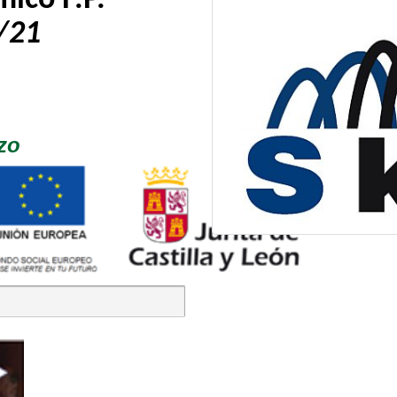
ico F.P.
/21
zo