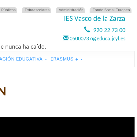
 Públicos
Extraescolares
Administración
Fondo Social Europeo
IES Vasco de la Zarza
920 22 73 00
05000737@educa.jcyl.es
ue nunca ha caído.
ACIÓN EDUCATIVA
ERASMUS +
N