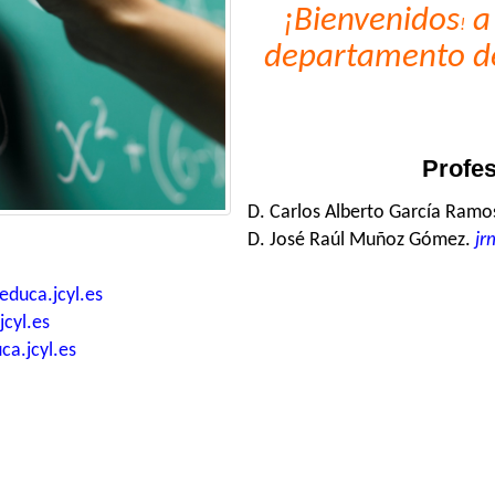
¡Bienvenidos
a 
!
departamento de
Profe
D. Carlos Alberto García Ramo
D. José Raúl Muñoz Gómez.
jr
duca.jcyl.es
cyl.es
a.jcyl.es