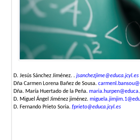
D. Jesús Sánchez Jiménez. .
jsanchezjime@educa.jcyl.es
Dña Carmen Lorena Bañez de Sousa.
carmenl.bansou@e
Dña. María Huertado de la Peña.
maria.hurpen@educa.j
D. Miguel Ángel Jiménez jiménez.
miguela.jimjim.1@educ
D. Fernando Prieto Soria.
fprieto@educa.jcyl.es