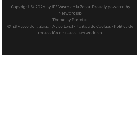
Copyright © 2026 by
IES Vasco de la Zarza
.
Proudly powered by
Network Isp
Theme by Promtur
©IES Vasco de la Zarza ·
Aviso Legal
·
Politica de Cookies
·
Política de
Protección de Datos
·
Network Isp