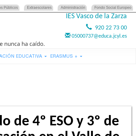
os Públicos
Extraescolares
Administración
Fondo Social Europeo
IES Vasco de la Zarza
920 22 73 00
05000737@educa.jcyl.es
e nunca ha caído.
ACIÓN EDUCATIVA
ERASMUS +
o de 4º ESO y 3º de