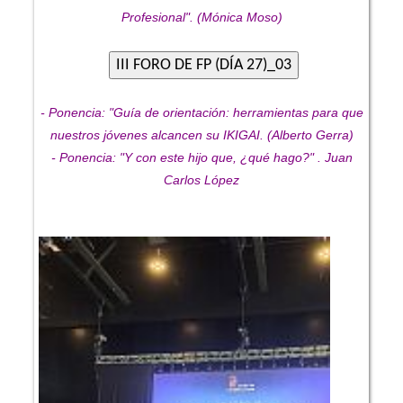
Profesional". (Mónica Moso)
- Ponencia: "Guía de orientación: herramientas para que
nuestros jóvenes alcancen su IKIGAI. (Alberto Gerra)
- Ponencia: "Y con este hijo que, ¿qué hago?" . Juan
Carlos López