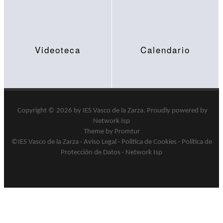
Videoteca
Calendario
Copyright © 2026 by
IES Vasco de la Zarza
.
Proudly powered by
Network Isp
Theme by Promtur
©IES Vasco de la Zarza ·
Aviso Legal
·
Politica de Cookies
·
Política de
Protección de Datos
·
Network Isp