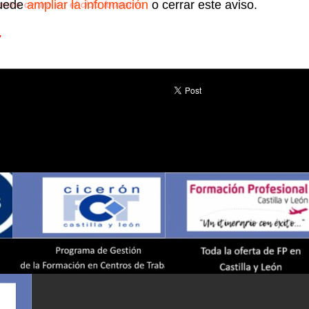
uede
ampliar la información
o cerrar este aviso.
estro centro en el ciclo formativo
"