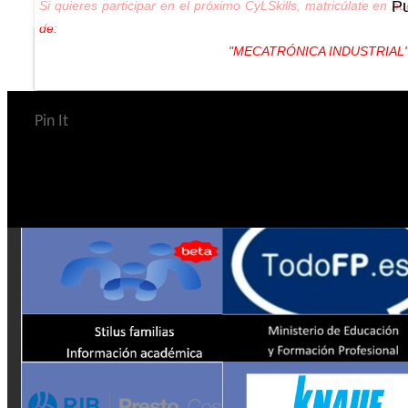
P
Si quieres participar en el próximo CyLSkills, matricúlate en nu
de:
"MECATRÓNICA INDUSTRIAL
Pin It