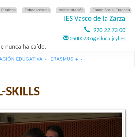
 Públicos
Extraescolares
Administración
Fondo Social Europeo
IES Vasco de la Zarza
920 22 73 00
05000737@educa.jcyl.es
ue nunca ha caído.
ACIÓN EDUCATIVA
ERASMUS +
-SKILLS