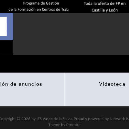
lón de anuncios
Videoteca
Copyright © 2026 by
IES Vasco de la Zarza
.
Proudly powered by
Network I
Theme by Promtur