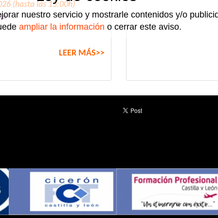
026 (hasta las 15:00h)
jorar nuestro servicio y mostrarle contenidos y/o public
ia
uede
ampliar la información
o cerrar este aviso.
LEER MÁS>>