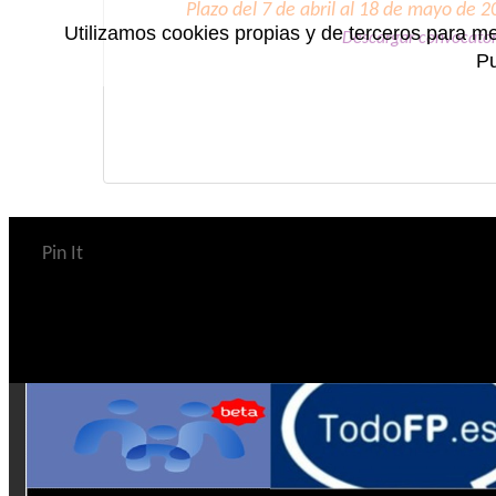
Plazo del 7 de abril al 18 de mayo de 2
Utilizamos cookies propias y de terceros para me
Descargar convocator
P
Pin It