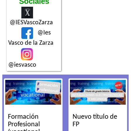
Sociales
@IESVascoZarza
@Ies
Vasco de la Zarza
@iesvasco
Formación
Nuevo título de
Profesional
FP