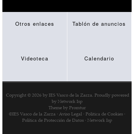
Otros enlaces
Tablón de anuncios
Videoteca
Calendario
Copyright © 2026 by
IES Vasco de la Zarza
.
Proudly powered
by
Network Isp
Theme by Promtur
©IES Vasco de la Zarza ·
Aviso Legal
·
Politica de Cookies
·
Política de Protección de Datos
·
Network Isp