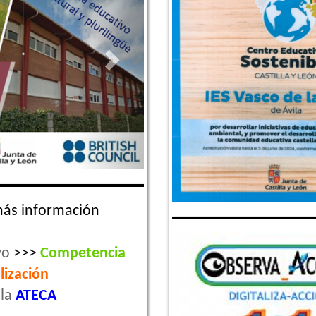
más información
vo
>>>
Competencia
lización
la
ATECA