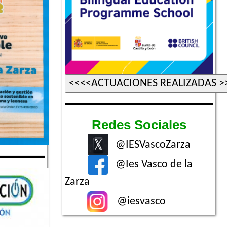
Redes Sociales
@IESVascoZarza
@Ies Vasco de la
Zarza
@iesvasco