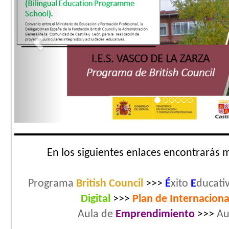
En los siguientes enlaces encontrarás 
Programa
British Council
>>>
É
xito
E
ducati
Digital
>>>
Plan de
Internaciona
Aula de
Emprendimiento
>>>
Au