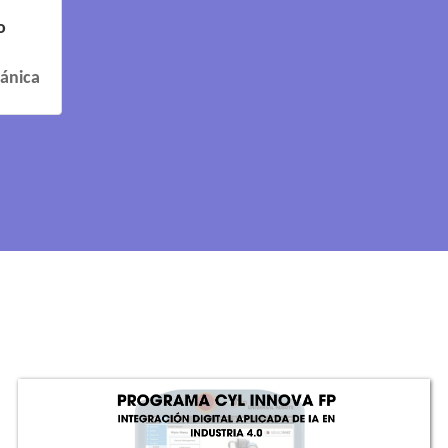
o
cánica