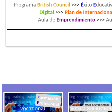
Programa
British Council
>>>
É
xito
E
ducati
Digital
>>>
Plan de
Internaciona
Aula de
Emprendimiento
>>>
Au