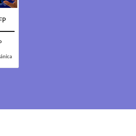
FP
o
cánica