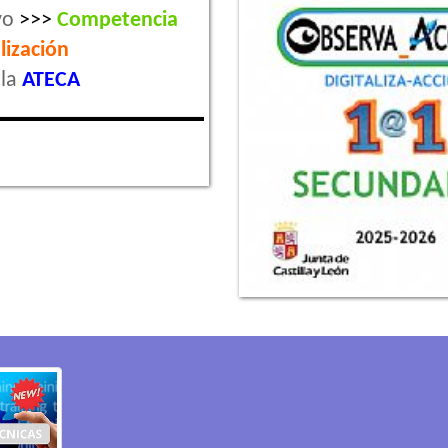
vo
>>>
Competencia
lización
la
ATECA