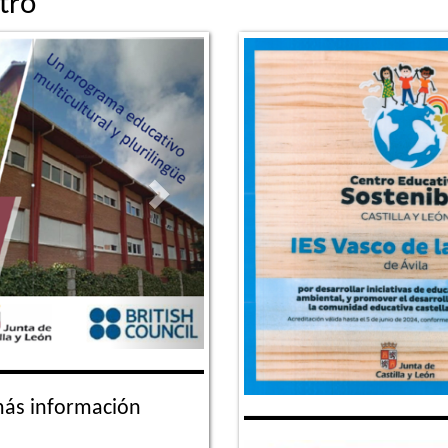
tro
Next
más información