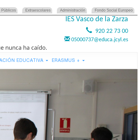
 Públicos
Extraescolares
Administración
Fondo Social Europeo
IES Vasco de la Zarza
920 22 73 00
05000737@educa.jcyl.es
ue nunca ha caído.
ACIÓN EDUCATIVA
ERASMUS +