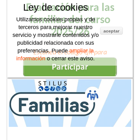
Ley de cookies
Evaluación para las
familias del curso
Utilizamos cookies propias y de
terceros para mejorar nuestro
2025/26
aceptar
servicio y mostrarle contenidos y/o
publicidad relacionada con sus
preferencias. Puede
ampliar la
Escanea el código QR para
información
o cerrar este aviso.