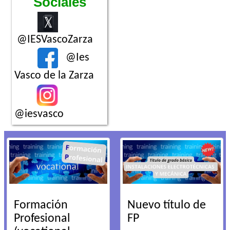
Sociales
@IESVascoZarza
@Ies
Vasco de la Zarza
@iesvasco
Formación
Nuevo título de
Profesional
FP